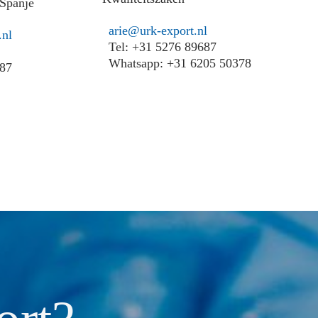
 Spanje
arie@urk-export.nl
.nl
Tel: +31 5276 89687
Whatsapp: +31 6205 50378
887