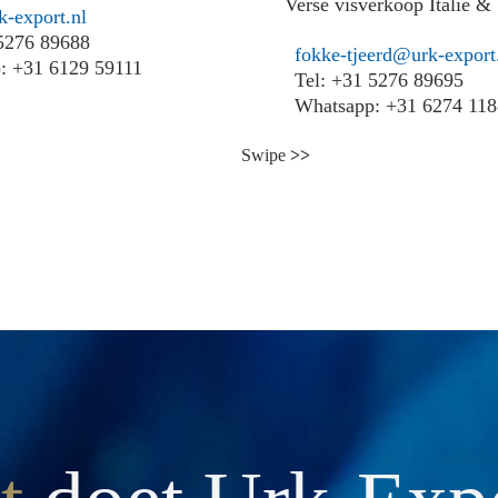
Verse visverkoop Italië &
-export.nl
 5276 89688
fokke-tjeerd@urk-export
: +31 6129 59111
Tel: +31 5276 89695
Whatsapp: +31 6274 11
Swipe
>>