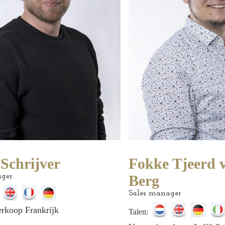
Schrijver
Fokke Tjeerd 
ager
Berg
Sales manager
erkoop Frankrijk
Talen: