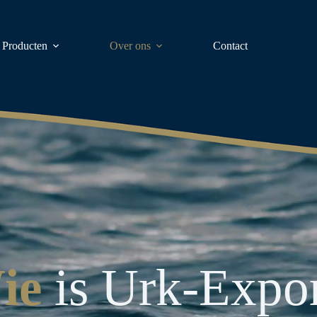
Producten
Over ons
Contact
ie
is Urk-Expo