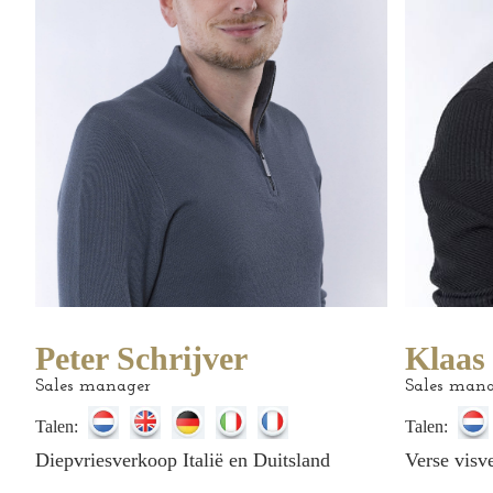
Peter Schrijver
Klaas 
Sales manager
Sales man
Talen:
Talen:
Diepvriesverkoop Italië en Duitsland
Verse visv