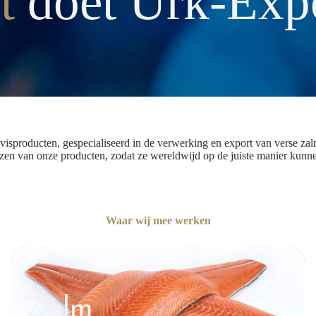
at
doet Urk-Exp
isproducten, gespecialiseerd in de verwerking en export van verse zalm,
ezen van onze producten, zodat ze wereldwijd op de juiste manier kunn
Waar wij mee werken
Zalm