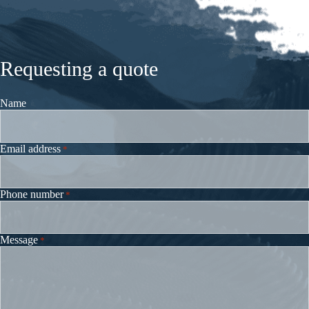
Requesting a quote
Name
Email address
*
Phone number
*
Message
*