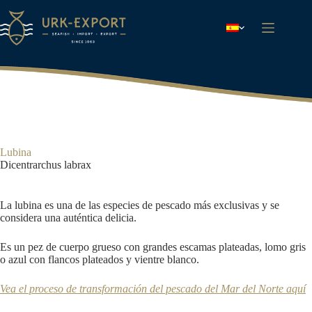
Saltar
al
contenido
Lubina
Dicentrarchus labrax
La lubina es una de las especies de pescado más exclusivas y se
considera una auténtica delicia.
Es un pez de cuerpo grueso con grandes escamas plateadas, lomo gris
o azul con flancos plateados y vientre blanco.
Vea el proceso de transformación del pescado del Mar del Norte aquí