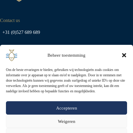
Contact us
+31 (0)527 689 689
info@urk-export.nl
Beheer toestemming
Om de beste ervaringen te bieden, gebruiken wij technologieën zoals cookies om
Address
informatie over je apparaat op te slaan en/of te raadplegen. Door in te stemmen met
deze technologieën kunnen wij gegevens zoals surfgedrag of unieke ID's op deze site
verwerken. Als je geen toestemming geeft of uw toestemming intrekt, kan dit een
nadelige invloed hebben op bepaalde functies en mogelijkheden.
Zuidoostrak 8-10
8321 MA, Urk
the Netherlands
Accepteren
Weigeren
Productos
Sobre nosotros
Contacte con
Política de privacidad